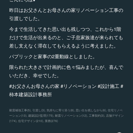
昨日はお父さんとお母さんの家リノベーション工事の
引渡しでした。
今まで生活してきた思い出も残しつつ、これから1階
だけで生活が出来るのと、ご子息家族達が来られても
差し支えなく滞在してもらえるように考えました。
パプリックと家事の2重動線としました。
限られた大きさで計画的に色々悩みましたが、喜んで
いただき、幸せでした。
#お父さんお母さんの家 #リノベーション #設計施工 #
柿本建築設計事務所
耐震補強工事
(
5
)
引渡し
(
3
)
気持ちに寄り添う
(
8
)
思い出を残しながら
(
6
)
住宅リノベ
ーション
(
13
)
建築設計監理
(
175
)
耐震リノベーション
(
12
)
工事契約
(
3
)
店舗デザイン
(
174
)
住宅デザイン
(
210
)
業務
(
276
)