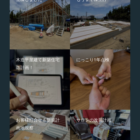
木造平屋建て新築住宅
にっこり1年点検
の計画！
お客様打合せ＆新規計
サロンの改装計画
画地視察