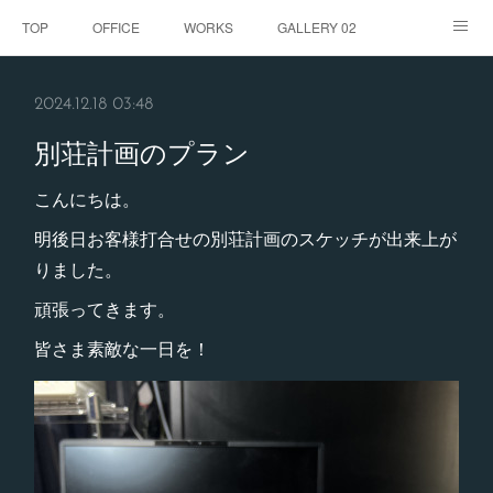
TOP
OFFICE
WORKS
GALLERY 02
GALLERY
お客様の声
BLOG
CONTACT
2024.12.18 03:48
ABOUT
別荘計画のプラン
こんにちは。
明後日お客様打合せの別荘計画のスケッチが出来上が
りました。
頑張ってきます。
皆さま素敵な一日を！