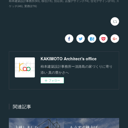
柿本建築設計事務所
(
93
)
移住
(
15
)
別荘
(
6
)
店舗デザイン
(
174
)
住宅デザイン
(
210
)
ス
ケッチ
(
46
)
業務
(
276
)
KAKIMOTO Architect's office
柿本建築設計事務所ー淡路島の家づくりに寄り
添い 真の豊かさへ
フォロー
関連記事
上棟しました
もうすぐ棟上げ