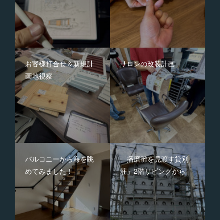
お客様打合せ＆新規計
サロンの改装計画
画地視察
バルコニーから海を眺
「播磨灘を見渡す貸別
めてみました！
荘」2階リビングから