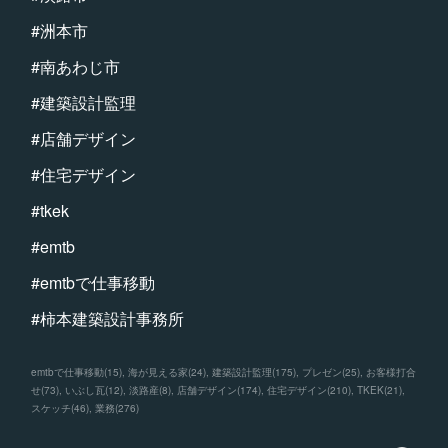
#洲本市
#南あわじ市
#建築設計監理
#店舗デザイン
#住宅デザイン
#tkek
#emtb
#emtbで仕事移動
#柿本建築設計事務所
emtbで仕事移動
(
15
)
海が見える家
(
24
)
建築設計監理
(
175
)
プレゼン
(
25
)
お客様打合
せ
(
73
)
いぶし瓦
(
12
)
淡路産
(
8
)
店舗デザイン
(
174
)
住宅デザイン
(
210
)
TKEK
(
21
)
スケッチ
(
46
)
業務
(
276
)