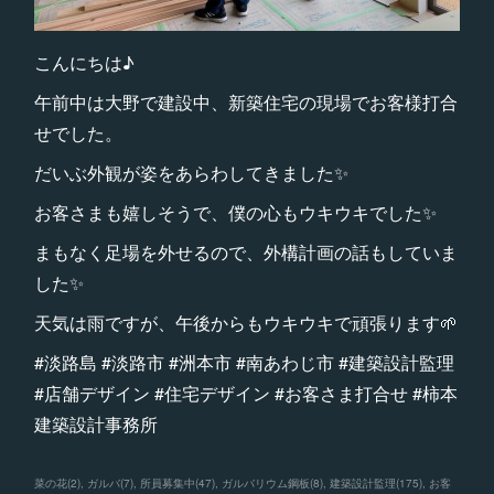
こんにちは♪
午前中は大野で建設中、新築住宅の現場でお客様打合
せでした。
だいぶ外観が姿をあらわしてきました✨
お客さまも嬉しそうで、僕の心もウキウキでした✨
まもなく足場を外せるので、外構計画の話もしていま
した✨
天気は雨ですが、午後からもウキウキで頑張ります🌱
#淡路島 #淡路市 #洲本市 #南あわじ市 #建築設計監理
#店舗デザイン #住宅デザイン #お客さま打合せ #柿本
建築設計事務所
菜の花
(
2
)
ガルバ
(
7
)
所員募集中
(
47
)
ガルバリウム鋼板
(
8
)
建築設計監理
(
175
)
お客