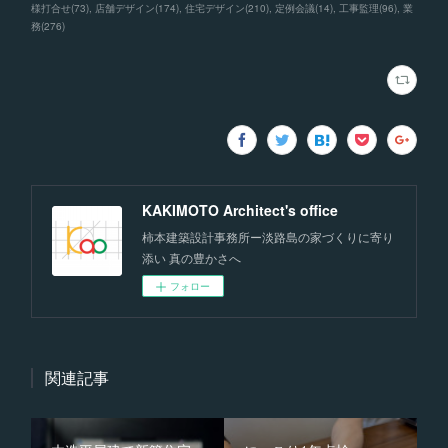
様打合せ
(
73
)
店舗デザイン
(
174
)
住宅デザイン
(
210
)
定例会議
(
14
)
工事監理
(
96
)
業
務
(
276
)
KAKIMOTO Architect's office
柿本建築設計事務所ー淡路島の家づくりに寄り
添い 真の豊かさへ
フォロー
関連記事