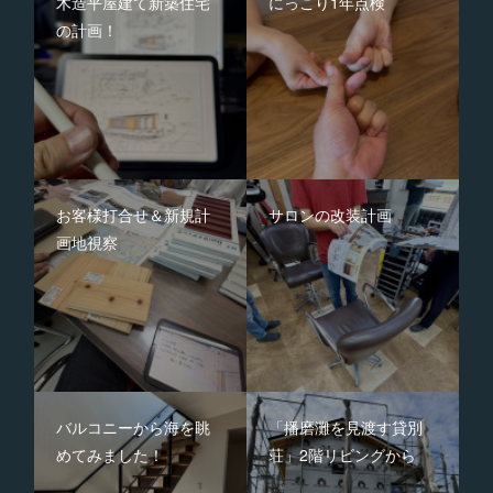
木造平屋建て新築住宅
にっこり1年点検
の計画！
お客様打合せ＆新規計
サロンの改装計画
画地視察
バルコニーから海を眺
「播磨灘を見渡す貸別
めてみました！
荘」2階リビングから