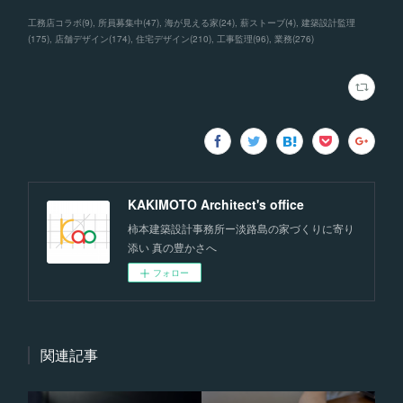
工務店コラボ
(
9
)
所員募集中
(
47
)
海が見える家
(
24
)
薪ストーブ
(
4
)
建築設計監理
(
175
)
店舗デザイン
(
174
)
住宅デザイン
(
210
)
工事監理
(
96
)
業務
(
276
)
KAKIMOTO Architect's office
柿本建築設計事務所ー淡路島の家づくりに寄り
添い 真の豊かさへ
フォロー
関連記事