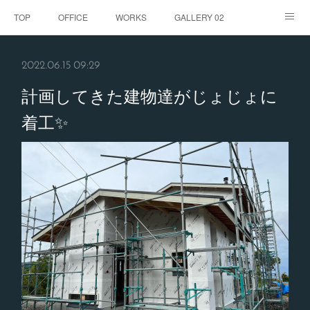
TOP
OFFICE
WORKS
GALLERY 02
GALLERY
お客様の声
BLOG
CONTACT
2022.06.15 09:29
ABOUT
計画してきた建物達がじょじょに
着工✨