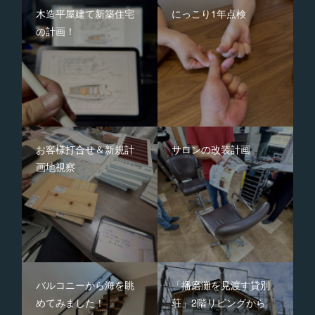
木造平屋建て新築住宅
にっこり1年点検
の計画！
お客様打合せ＆新規計
サロンの改装計画
画地視察
バルコニーから海を眺
「播磨灘を見渡す貸別
めてみました！
荘」2階リビングから