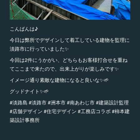
こんばんは♪
今日は弊所でデザインして着工している建物を監理に
淡路市に行っていました✨
今回は2件にうかがい、どちらもお客様打合せを重ね
てここまで来たので、出来上がりが楽しみです✨
イメージ通り素敵な建物になると良いな✨🌱
グッドナイト✨🌱
#淡路島 #淡路市 #洲本市 #南あわじ市 #建築設計監理
#店舗デザイン #住宅デザイン #工務店コラボ #柿本建
築設計事務所