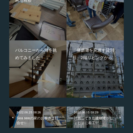
画地視察
バルコニーから海を眺
「播磨灘を見渡す貸別
めてみました！
荘」2階リビングから
2022.06.25 08:26
2022.06.15 09:29
Sea seeの家のお客さま打
計画してきた建物達がじ
合せ✨
ょじょに着工✨