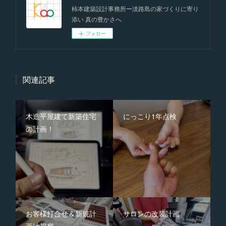
柿本建築設計事務所ー淡路島の家づくりに寄り
添い 真の豊かさへ
フォロー
関連記事
木造平屋建て新築住宅
にっこり1年点検
の計画！
お客様打合せ＆新規計
サロンの改装計画