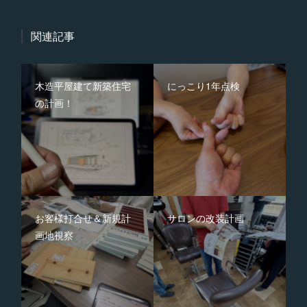
関連記事
木造平屋建て新築住宅
にっこり1年点検
の計画！
お客様打合せ＆新規計
サロンの改装計画
画地視察