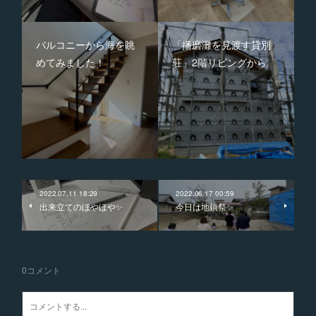
バルコニーから海を眺
「播磨灘を見渡す貸別
めてみました！
荘」2階リビングから
2022.07.11 18:29
2022.06.17 00:59
出来立てのほやほや✨
今日は地鎮祭✨
0
コメント