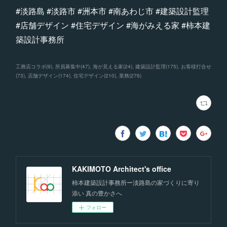
#淡路島 #淡路市 #洲本市 #南あわじ市 #建築設計監理
#店舗デザイン #住宅デザイン #海がみえる家 #柿本建
築設計事務所
工務店コラボ
(
9
)
所員募集中
(
47
)
海が見える家
(
24
)
建築設計監理
(
175
)
お客様打合せ
(
73
)
店舗デザイン
(
174
)
住宅デザイン
(
210
)
業務
(
276
)
KAKIMOTO Architect's office
柿本建築設計事務所ー淡路島の家づくりに寄り
添い 真の豊かさへ
フォロー